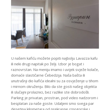
U našem kafiću možete popiti najbolju Lavazza kafu
ili neki drugi napitak po želji. Izbor je bogat i
raznovrstan. Na meniju imamo i uvijek svježe kolače,
domaće slastičarne Ćebedzija. Naša bašta ili
unutrašnji dio kafića idealni su za osvježenje u tihom
i mirnom okruženju. Bilo da ste gosti našeg objekta
ili slučajni prolaznici, bez razlike ste dobrodošli.
Parking je privatan, prostran, pod video nadzorom i
besplatan za naše goste. Udaljeni smo svega par
desetina kilometara od prekrasne crnogorske i