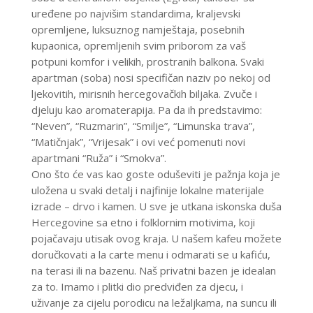
uređene po najvišim standardima, kraljevski
opremljene, luksuznog namještaja, posebnih
kupaonica, opremljenih svim priborom za vaš
potpuni komfor i velikih, prostranih balkona. Svaki
apartman (soba) nosi specifičan naziv po nekoj od
ljekovitih, mirisnih hercegovačkih biljaka. Zvuče i
djeluju kao aromaterapija. Pa da ih predstavimo:
“Neven”, “Ruzmarin”, “Smilje”, “Limunska trava”,
“Matičnjak”, “Vrijesak” i ovi već pomenuti novi
apartmani “Ruža” i “Smokva”.
Ono što će vas kao goste oduševiti je pažnja koja je
uložena u svaki detalj i najfinije lokalne materijale
izrade – drvo i kamen. U sve je utkana iskonska duša
Hercegovine sa etno i folklornim motivima, koji
pojačavaju utisak ovog kraja. U našem kafeu možete
doručkovati a la carte menu i odmarati se u kafiću,
na terasi ili na bazenu. Naš privatni bazen je idealan
za to. Imamo i plitki dio predviđen za djecu, i
uživanje za cijelu porodicu na ležaljkama, na suncu ili