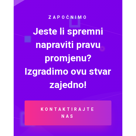
ZAPOČNIMO
Jeste li spremni
napraviti pravu
promjenu?
Izgradimo ovu stvar
zajedno!
KONTAKTIRAJTE
NAS