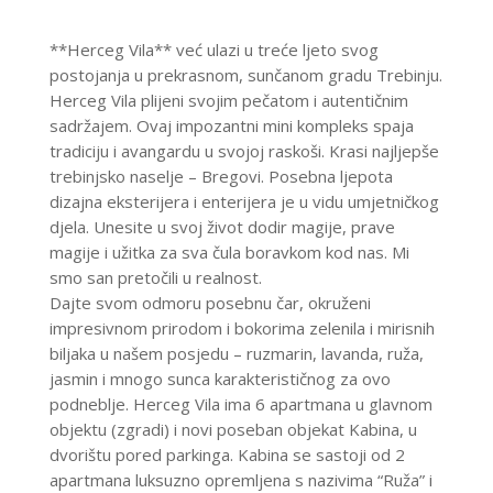
**Herceg Vila** već ulazi u treće ljeto svog
postojanja u prekrasnom, sunčanom gradu Trebinju.
Herceg Vila plijeni svojim pečatom i autentičnim
sadržajem. Ovaj impozantni mini kompleks spaja
tradiciju i avangardu u svojoj raskoši. Krasi najljepše
trebinjsko naselje – Bregovi. Posebna ljepota
dizajna eksterijera i enterijera je u vidu umjetničkog
djela. Unesite u svoj život dodir magije, prave
magije i užitka za sva čula boravkom kod nas. Mi
smo san pretočili u realnost.
Dajte svom odmoru posebnu čar, okruženi
impresivnom prirodom i bokorima zelenila i mirisnih
biljaka u našem posjedu – ruzmarin, lavanda, ruža,
jasmin i mnogo sunca karakterističnog za ovo
podneblje. Herceg Vila ima 6 apartmana u glavnom
objektu (zgradi) i novi poseban objekat Kabina, u
dvorištu pored parkinga. Kabina se sastoji od 2
apartmana luksuzno opremljena s nazivima “Ruža” i