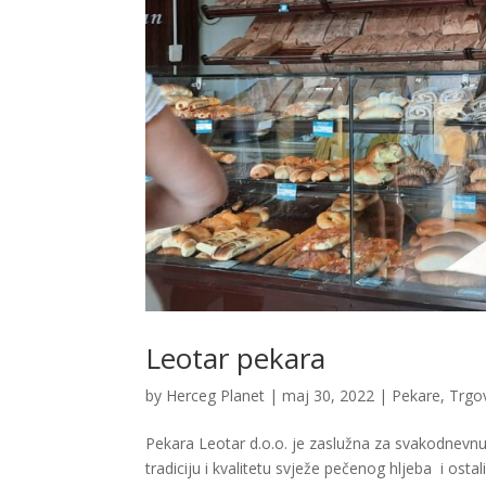
Leotar pekara
by
Herceg Planet
|
maj 30, 2022
|
Pekare
,
Trgo
Pekara Leotar d.o.o. je zaslužna za svakodnevnu 
tradiciju i kvalitetu svježe pečenog hljeba i ost