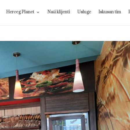
Herceg Planet
Naši klijenti
Usluge
Iskusan tim