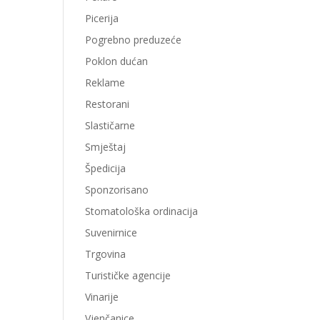
Picerija
Pogrebno preduzeće
Poklon dućan
Reklame
Restorani
Slastičarne
Smještaj
Špedicija
Sponzorisano
Stomatološka ordinacija
Suvenirnice
Trgovina
Turističke agencije
Vinarije
Vjenčanice