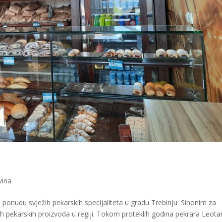
vina
ponudu svježih pekarskih specijaliteta u gradu Trebinju. Sinonim za
alih pekarskih proizvoda u regiji. Tokom proteklih godina pekrara Leota