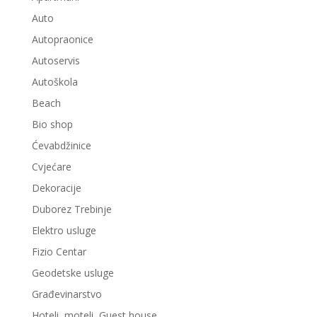
Auto
Autopraonice
Autoservis
Autoškola
Beach
Bio shop
Ćevabdžinice
Cvjećare
Dekoracije
Duborez Trebinje
Elektro usluge
Fizio Centar
Geodetske usluge
Građevinarstvo
Hoteli, moteli, Guest house