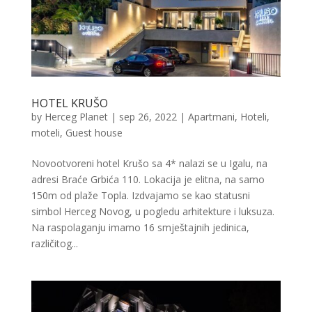
HOTEL KRUŠO
by
Herceg Planet
|
sep 26, 2022
|
Apartmani
,
Hoteli,
moteli, Guest house
Novootvoreni hotel Krušo sa 4* nalazi se u Igalu, na
adresi Braće Grbića 110. Lokacija je elitna, na samo
150m od plaže Topla. Izdvajamo se kao statusni
simbol Herceg Novog, u pogledu arhitekture i luksuza.
Na raspolaganju imamo 16 smještajnih jedinica,
različitog...