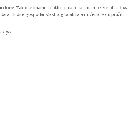
Sardone
. Takodje imamo i poklon pakete kojima mozete obradova
podara. Budite gospodar vlastitog odabira a mi ćemo vam pružiti
čekuje!