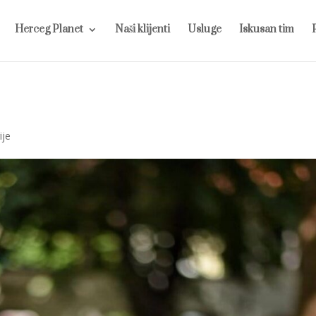
Herceg Planet
Naši klijenti
Usluge
Iskusan tim
ije