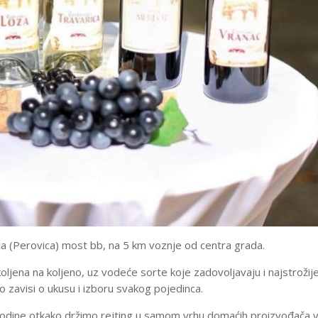
gica (Perovica) most bb, na 5 km voznje od centra grada.
oljena na koljeno, uz vodeće sorte koje zadovoljavaju i najstrožij
to zavisi o ukusu i izboru svakog pojedinca.
godine otkako držimo rejting u samom vrhu domaćih proizvođača v