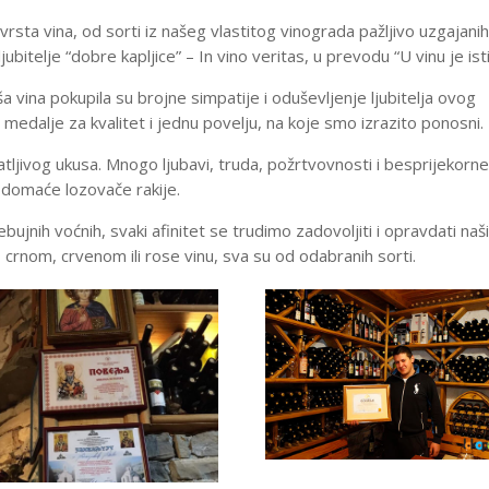
vrsta vina, od sorti iz našeg vlastitog vinograda pažljivo uzgajani
jubitelje “dobre kapljice” – In vino veritas, u prevodu “U vinu je ist
 vina pokupila su brojne simpatije i oduševljenje ljubitelja ovog
 medalje za kvalitet i jednu povelju, na koje smo izrazito ponosni.
atljivog ukusa. Mnogo ljubavi, truda, požrtvovnosti i besprijekorn
i domaće lozovače rakije.
bujnih voćnih, svaki afinitet se trudimo zadovoljiti i opravdati na
, crnom, crvenom ili rose vinu, sva su od odabranih sorti.