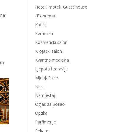
Hoteli, moteli, Guest house
h
ina”.
IT oprema
Kafići
Keramika
Kozmetički saloni
e
Krojački salon
Kvantna medicina
šim
Ljepota i zdravlje
Mjenjačnice
Nakit
Namještaj
Oglas za posao
Optika
Parfimerije
Pekare