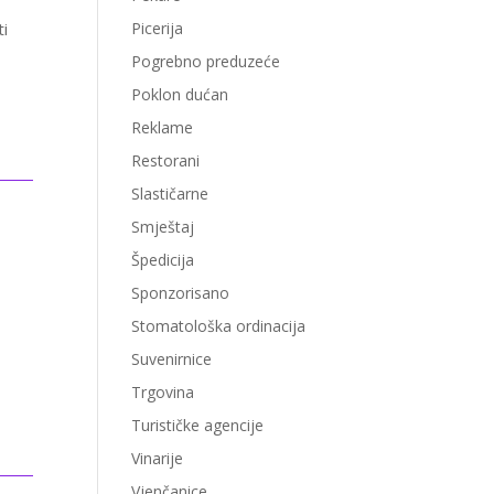
Picerija
ti
Pogrebno preduzeće
Poklon dućan
Reklame
Restorani
Slastičarne
Smještaj
Špedicija
Sponzorisano
Stomatološka ordinacija
Suvenirnice
Trgovina
Turističke agencije
Vinarije
Vjenčanice