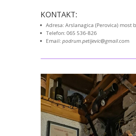
KONTAKT:
Adresa: Arslanagica (Perovica) most 
Telefon:
065 536-826
Email:
podrum
.
petijevic
@
gmail
.com