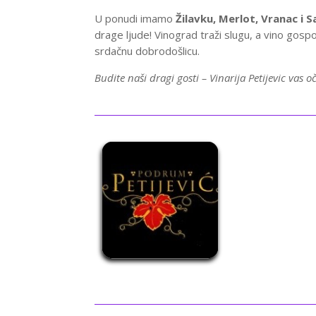
U ponudi imamo
Žilavku, Merlot, Vranac i 
drage ljude! Vinograd traži slugu, a vino gos
srdačnu dobrodošlicu.
Budite naši dragi gosti – Vinarija Petijevic vas o