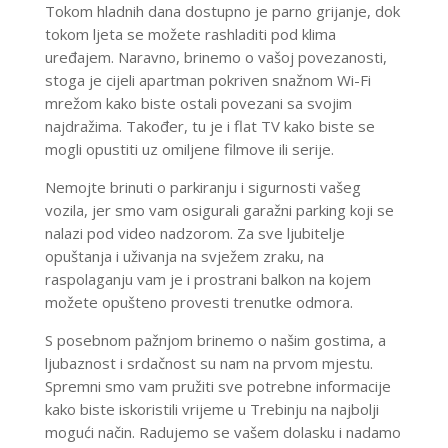
Tokom hladnih dana dostupno je parno grijanje, dok
tokom ljeta se možete rashladiti pod klima
uređajem.
Naravno, brinemo o vašoj povezanosti,
stoga je cijeli apartman pokriven snažnom Wi-Fi
mrežom kako biste ostali povezani sa svojim
najdražima. Također, tu je i flat TV kako biste se
mogli opustiti uz omiljene filmove ili serije.
Nemojte brinuti o parkiranju i sigurnosti vašeg
vozila, jer smo vam osigurali garažni parking koji se
nalazi pod video nadzorom.
Za sve ljubitelje
opuštanja i uživanja na svježem zraku, na
raspolaganju vam je i prostrani balkon na kojem
možete opušteno provesti trenutke odmora.
S posebnom pažnjom brinemo o našim gostima, a
ljubaznost i srdačnost su nam na prvom mjestu.
Spremni smo vam pružiti sve potrebne informacije
kako biste iskoristili vrijeme u Trebinju na najbolji
mogući način.
Radujemo se vašem dolasku i nadamo