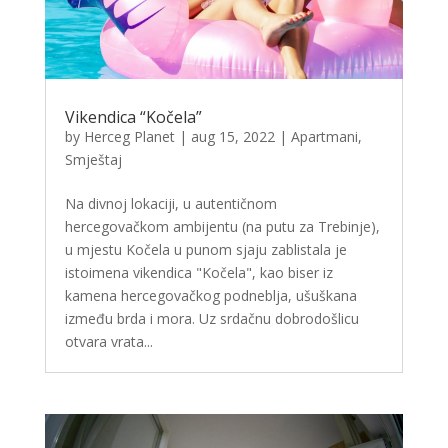
Vikendica “Kočela”
by
Herceg Planet
|
aug 15, 2022
|
Apartmani
,
Smještaj
Na divnoj lokaciji, u autentičnom
hercegovačkom ambijentu (na putu za Trebinje),
u mjestu Kočela u punom sjaju zablistala je
istoimena vikendica "Kočela", kao biser iz
kamena hercegovačkog podneblja, ušuškana
između brda i mora. Uz srdačnu dobrodošlicu
otvara vrata...