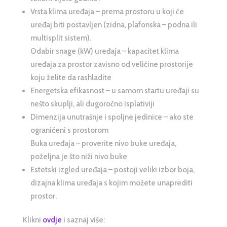
Vrsta klima uređaja – prema prostoru u koji će
uređaj biti postavljen (zidna, plafonska – podna ili
multisplit sistem).
Odabir snage (kW) uređaja – kapacitet klima
uređaja za prostor zavisno od veličine prostorije
koju želite da rashladite
Energetska efikasnost – u samom startu uređaji su
nešto skuplji, ali dugoročno isplativiji
Dimenzija unutrašnje i spoljne jedinice – ako ste
ograničeni s prostorom
Buka uređaja – proverite nivo buke uređaja,
poželjna je što niži nivo buke
Estetski izgled uređaja – postoji veliki izbor boja,
dizajna klima uređaja s kojim možete unaprediti
prostor.
Klikni
ovdje
i saznaj više: