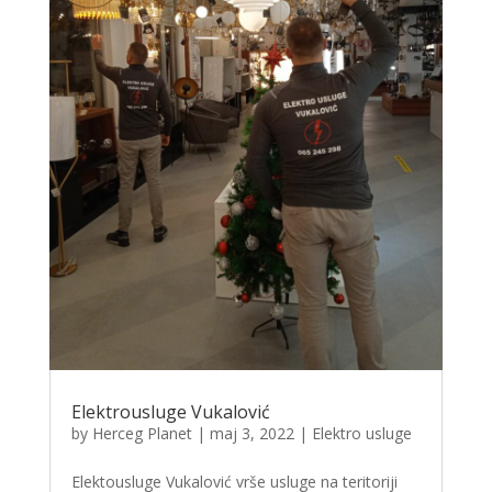
Elektrousluge Vukalović
by
Herceg Planet
|
maj 3, 2022
|
Elektro usluge
Elektousluge Vukalović vrše usluge na teritoriji