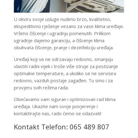
U okviru svoje usluge nudimo brzo, kvalitetno,
ekspeditivno rješenje vezano za vase klima uređaje.
Vršimo čišcenje i ugradnju pomenutih. Prilikom
ugradnje dajemo garanciju, a čišcenje klima
obuhvata čišcenje, pranje i dezinfekciju uređaja.
Uređaji koji se ne odrzavaju redovno, smanjuju
vlastiti radni vijek i troše više struje za postizanje
optimalne temperature, a ukoliko se ne servisira
redovno, vazduh postaje zagađen. Tu smo i za
provjeru svih režima rada.
Obećavamo vam siguran i optimizovan rad klima
uređaja. Ukazite nam svoje povjerenje i
kontaktirajte nas, rado ćemo se odazvati!
Kontakt Telefon: 065 489 807