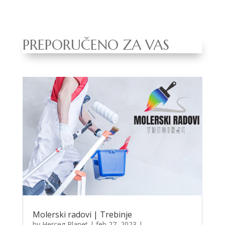
PREPORUČENO ZA VAS
Molerski radovi | Trebinje
by
Herceg Planet
|
feb 27, 2023
|